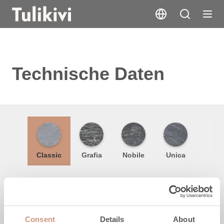
Technische Daten
Classic
Grafia
Nobile
Unica
Höhe
1390 MM
1840 MM
Consent
Details
About
OBENANSCHLUSS, RÜCKSEITIGER
OBENANSCHLUSS