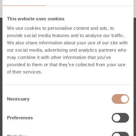
OBERANSCHLUSS, SEITENANSCHLUSS VON
OBEN
This website uses cookies
We use cookies to personalise content and ads, to
Öfen
provide social media features and to analyse our traffic.
We also share information about your use of our site with
Karelia
our social media, advertising and analytics partners who
may combine it with other information that you’ve
Jero
provided to them or that they’ve collected from your use
Classic
of their services.
Pielinen
Maßgefertigte Specksteinöfen
Inspirieren und Lernen
Consent
Necessary
Service und Unterstützung
Selection
Registrierunf sie Tulikivi Ofen
Preferences
Speckstein