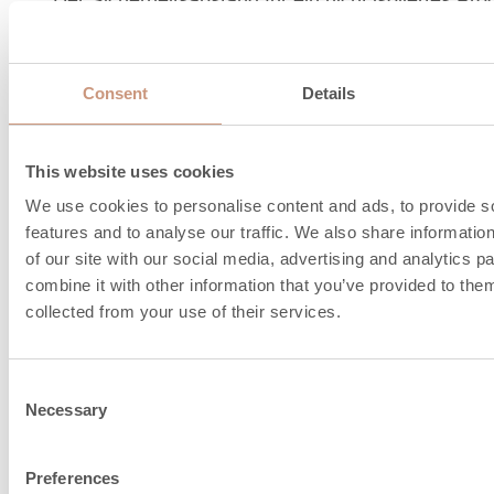
Der Sicherheitsabstand für ein nicht isoliertes Pro
Klammern angegeben (XX mm)
Consent
Details
Schornsteinanschl
This website uses cookies
und Verbrennungslu
We use cookies to personalise content and ads, to provide s
Informationen
features and to analyse our traffic. We also share informatio
of our site with our social media, advertising and analytics 
combine it with other information that you’ve provided to them
collected from your use of their services.
Consent
Necessary
Selection
Preferences