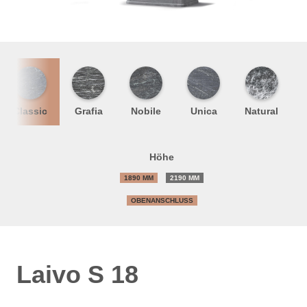
Classic
Grafia
Nobile
Unica
Natural
Höhe
1890 MM
2190 MM
OBENANSCHLUSS
Laivo S 18