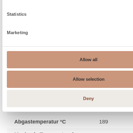
Statistics
Schornstein Empfehlung, ø
Marketing
150…210
mm
Anschluss oben ø mm
150
Allow all
Maximales Gewicht des
oberen Anschlussrauchs,
550
Allow selection
kg
Verbrennungsluftkanal
Deny
unter Ofen, Durchmesser,
150
mm
Abgastemperatur °C
189