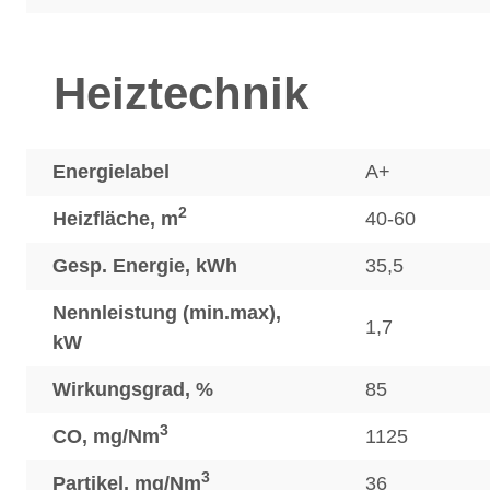
Heiztechnik
Energielabel
A+
2
Heizfläche, m
40-60
Gesp. Energie, kWh
35,5
Nennleistung (min.max),
1,7
kW
Wirkungsgrad, %
85
3
CO, mg/Nm
1125
3
Partikel, mg/Nm
36