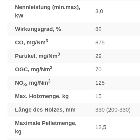
Nennleistung (min.max),
3,0
kW
Wirkungsgrad, %
82
3
CO, mg/Nm
875
3
Partikel, mg/Nm
29
3
OGC, mg/Nm
70
3
NO
, mg/Nm
125
x
Max. Holzmenge, kg
15
Länge des Holzes, mm
330 (200-330)
Maximale Pelletmenge,
12,5
kg