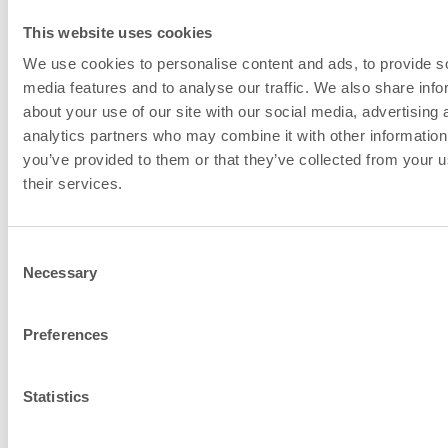
This website uses cookies
Sicherheitsabstand
250
We use cookies to personalise content and ads, to provide s
Oben
media features and to analyse our traffic. We also share info
Sicherheitsabstand
about your use of our site with our social media, advertising 
1200
analytics partners who may combine it with other information
Vorn (dP), mm
you’ve provided to them or that they’ve collected from your u
their services.
Schornsteinanschl
Consent
und Verbrennungslu
Necessary
Selection
Informationen
Preferences
Statistics