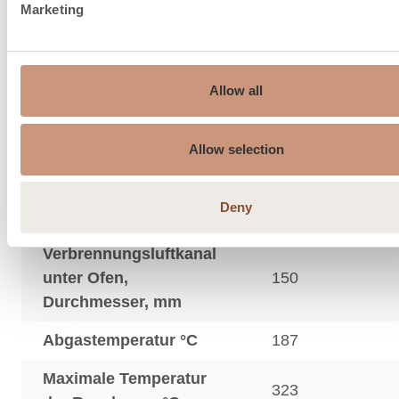
Marketing
Allow all
Allow selection
Schornstein
175…210
Deny
Empfehlung, ø mm
Verbrennungsluftkanal
unter Ofen,
150
Durchmesser, mm
Abgastemperatur °C
187
Maximale Temperatur
323