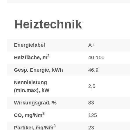
Heiztechnik
Energielabel
A+
2
Heizfläche, m
40-100
Gesp. Energie, kWh
46,9
Nennleistung
2,5
(min.max), kW
Wirkungsgrad, %
83
3
CO, mg/Nm
125
3
Partikel, mg/Nm
23