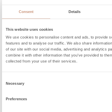
Schornsteinanschl
Consent
Details
und Verbrennungslu
Informationen
This website uses cookies
We use cookies to personalise content and ads, to provide s
features and to analyse our traffic. We also share informatio
of our site with our social media, advertising and analytics 
combine it with other information that you’ve provided to them
collected from your use of their services.
Consent
Necessary
Selection
Preferences