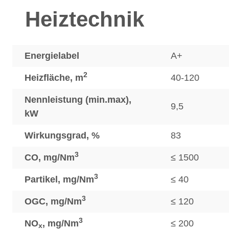
Heiztechnik
Energielabel
A+
2
Heizfläche, m
40-120
Nennleistung (min.max),
9,5
kW
Wirkungsgrad, %
83
3
CO, mg/Nm
≤ 1500
3
Partikel, mg/Nm
≤ 40
3
OGC, mg/Nm
≤ 120
3
NO
, mg/Nm
≤ 200
x