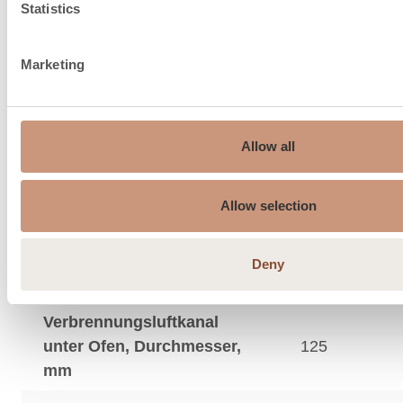
Statistics
Marketing
Schornstein Empfehlung, ø
180…210
Allow all
mm
Anschluss oben ø mm
180
Allow selection
Maximales Gewicht des
oberen Anschlussrauchs,
120
Deny
kg
Verbrennungsluftkanal
unter Ofen, Durchmesser,
125
mm