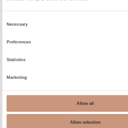
raccordement de la
cheminée et l'air de
Consent
Necessary
combustion
Selection
Preferences
Statistics
Marketing
Allow all
Allow selection
Recommandation de
150…210