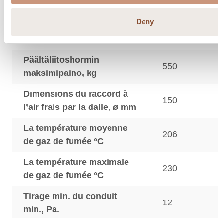
cheminée, ø mm
Deny
Raccordement par le haut,
150
mm
Päältäliitoshormin
550
maksimipaino, kg
Dimensions du raccord à
150
l’air frais par la dalle, ø mm
La température moyenne
206
de gaz de fumée °C
La température maximale
230
de gaz de fumée °C
Tirage min. du conduit
12
min., Pa.