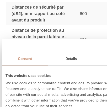
Distances de sécurité par
(dS2), mm rapport au côté
600
avant du produit
Distance de protection au
niveau de la paroi latérale -
850
zone de rayonnement de la
trappe
Consent
Details
La distance de sécurité pour le produit avec la pl
protection thermique est indiquée entre parenthè
plaque de protection thermique est un accessoire.
This website uses cookies
We use cookies to personalise content and ads, to provide s
features and to analyse our traffic. We also share informatio
Informations sur le
of our site with our social media, advertising and analytics 
combine it with other information that you’ve provided to them
collected from your use of their services.