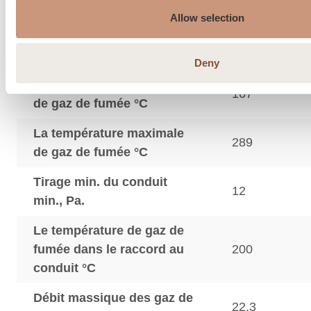
cheminée, ø mm
Allow selection
Dimensions du raccord à
150
l’air frais par la dalle, ø mm
Deny
La température moyenne
167
de gaz de fumée °C
La température maximale
289
de gaz de fumée °C
Tirage min. du conduit
12
min., Pa.
Le température de gaz de
fumée dans le raccord au
200
conduit °C
Débit massique des gaz de
22,3