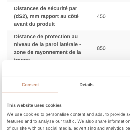
Distances de sécurité par
(dS2), mm rapport au côté
450
avant du produit
Distance de protection au
niveau de la paroi latérale -
850
zone de rayonnement de la
trappe
La distance de sécurité pour le produit avec la pl
protection thermique est indiquée entre parenthè
Consent
Details
plaque de protection thermique est un accessoire.
This website uses cookies
Informations sur le
We use cookies to personalise content and ads, to provide s
features and to analyse our traffic. We also share informatio
of our site with our social media, advertising and analytics 