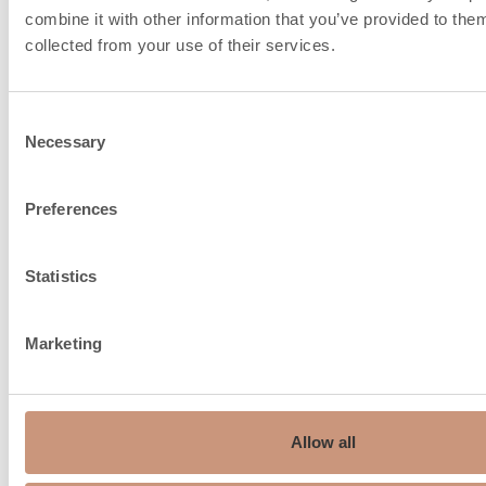
raccordement de la
combine it with other information that you’ve provided to them
cheminée et l'air de
collected from your use of their services.
combustion
Consent
Necessary
Selection
Preferences
Statistics
Marketing
Allow all
Recommandation de
150…210