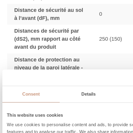
Distance de sécurité au sol
0
à l’avant (dF), mm
Distances de sécurité par
(dS2), mm rapport au côté
250 (150)
avant du produit
Distance de protection au
niveau de la paroi latérale -
0 (0)
zone de rayonnement de la
trappe
Consent
Details
Distance minimale par
rapport à un mur non
50
combustible (dnon), mm
This website uses cookies
We use cookies to personalise content and ads, to provide s
* La distance de sécurité pour le produit avec la 
features and to analyse our traffic. We also share informatio