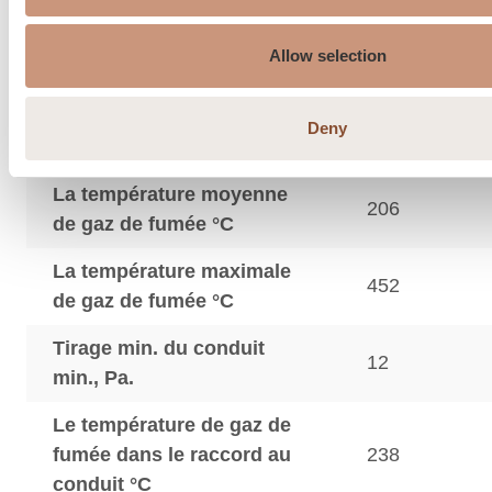
Päältäliitoshormin
120
Allow selection
maksimipaino, kg
Dimensions du raccord à
Deny
125
l’air frais par la dalle, ø mm
La température moyenne
206
de gaz de fumée °C
La température maximale
452
de gaz de fumée °C
Tirage min. du conduit
12
min., Pa.
Le température de gaz de
fumée dans le raccord au
238
conduit °C