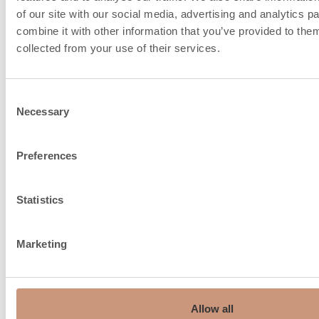
protection thermique est indiquée entre parenthè
of our site with our social media, advertising and analytics 
plaque de protection thermique est un accessoire.
combine it with other information that you’ve provided to them
collected from your use of their services.
Informations sur le
Consent
Necessary
raccordement de la
Selection
cheminée et l'air de
Preferences
combustion
Statistics
Marketing
Recommandation de
150…180
cheminée, ø mm
Raccordement par le haut,
150
Allow all
mm