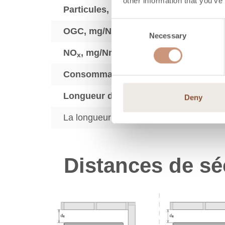
other information that you’ve
3
Particules, mg/Nm
Consent
OGC, mg/Nm3
Necessary
Selection
3
NO
, mg/Nm
x
Consommation de bois de chauffage,
Longueur du bois de chauffage, mm
Deny
La longueur du bois de chauffage peut v
Distances de sé