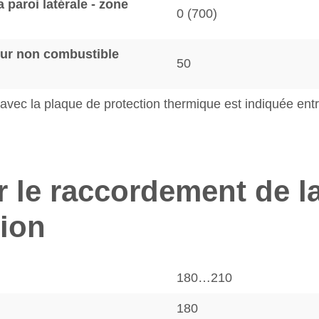
 paroi latérale - zone
0 (700)
mur non combustible
50
it avec la plaque de protection thermique est indiquée e
r le raccordement de l
tion
m
180…210
180