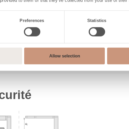
 provided to them or that they’ve collected from your use of their
≤ 40
≤ 120
Preferences
Statistics
≤ 200
 kg/h
2,1
300 (200-400)
Allow selection
arier entre les valeurs indiquées entre parenthèses (XX
curité