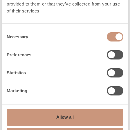
provided to them or that they’ve collected from your use
of their services.
Emissione di calore (h)
1,9
100%
Consent
Emissione di calore (h)
10,7
Necessary
Selection
50%
Emissione di calore (h)
Preferences
18,1
25%
Statistics
Distanza di
Marketing
sicurezza
Allow all
Distanza di sicurezza,
100