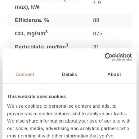
1,9
max), kW
Efficienza, %
88
3
CO, mg/Nm
875
3
Particolato, mg/Nm
31
3
OGC, mg/Nm
53
3
NO
, mg/Nm
112
Consent
Details
About
x
Quantità massima di
8,1
legna, kg
This website uses cookies
We use cookies to personalise content and ads, to
Lunghezza della legna
250 (200-
provide social media features and to analyse our traffic.
da ardere, mm
300)
We also share information about your use of our site with
our social media, advertising and analytics partners who
Quantità massima di
7
may combine it with other information that you’ve
pellet, kg