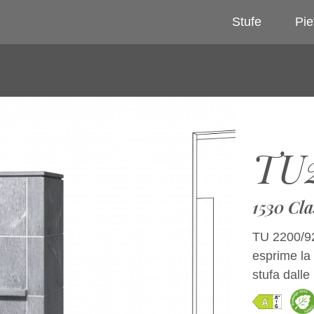
Stufe
Pie
TU
1530 Cla
TU 2200/92
esprime la
stufa dalle