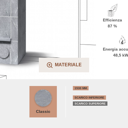
Efficienza
87 %
Energia acc
48,5 k
MATERIALE
1530 MM
SCARICO INFERIORE
SCARICO SUPERIORE
Classic