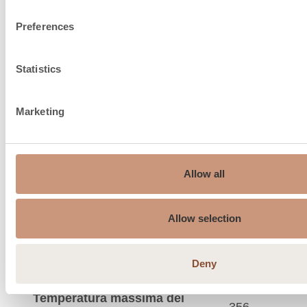
Preferences
Diametro consigliato del
150…180
camino, ø mm
Statistics
Scarico superiore (mm)
150
Marketing
Peso massimo del tubo
550
scarico superiore (kg)
Ingresso dell'aria di
Allow all
combustione sotto il
150
pavimento, dimensioni del
Allow selection
raccordo, ø mm
Temperatura media dei gas
198
Deny
di scarico °C
Temperatura massima dei