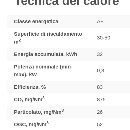
Tecnica del calore
Classe energetica
A+
Superficie di riscaldamento
30-50
2
m
Energia accumulata, kWh
32
Potenza nominale (min-
0,8
max), kW
Efficienza, %
83
3
CO, mg/Nm
875
3
Particolato, mg/Nm
26
3
OGC, mg/Nm
52