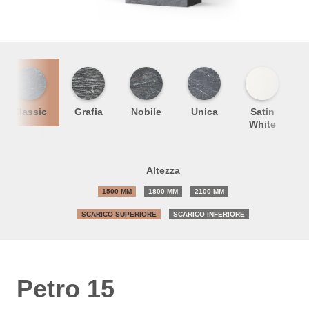
Classic
Grafia
Nobile
Unica
Satin
S
White
Altezza
1500 MM
1800 MM
2100 MM
SCARICO SUPERIORE
SCARICO INFERIORE
Petro 15