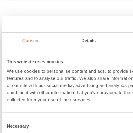
Informazioni sul ra
del camino e sull'ari
Consent
Details
combustione
This website uses cookies
We use cookies to personalise content and ads, to provide s
features and to analyse our traffic. We also share informatio
of our site with our social media, advertising and analytics 
combine it with other information that you’ve provided to them
collected from your use of their services.
Consent
Necessary
Selection