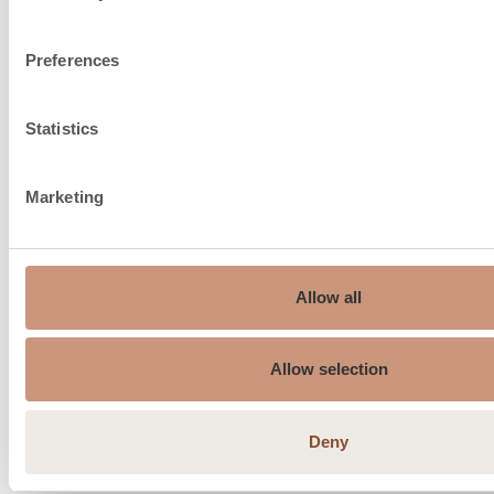
Preferences
Statistics
Marketing
Diametro consigliato del
150…210
camino, ø mm
Ingresso dell'aria di
Allow all
combustione sotto il
150
pavimento, dimensioni del
Allow selection
raccordo, ø mm
Temperatura media dei gas
Deny
187
di scarico °C