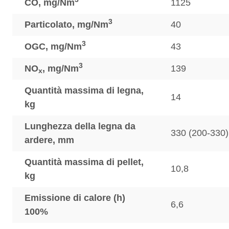
CO, mg/Nm
1125
3
Particolato, mg/Nm
40
3
OGC, mg/Nm
43
3
NO
, mg/Nm
139
x
Quantità massima di legna,
14
kg
Lunghezza della legna da
330 (200-330)
ardere, mm
Quantità massima di pellet,
10,8
kg
Emissione di calore (h)
6,6
100%