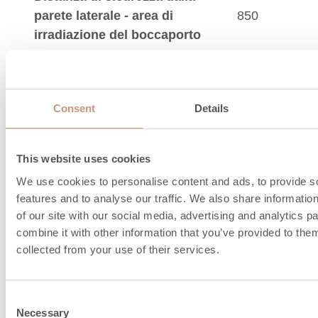
parete laterale - area di
850
irradiazione del boccaporto
Distanza di sicurezza da materiale infiammabile in
parentesi (XX mm)
Consent
Details
Informazioni sul ra
This website uses cookies
del camino e sull'ari
We use cookies to personalise content and ads, to provide s
features and to analyse our traffic. We also share informatio
combustione
of our site with our social media, advertising and analytics 
combine it with other information that you’ve provided to them
collected from your use of their services.
Consent
Necessary
Selection