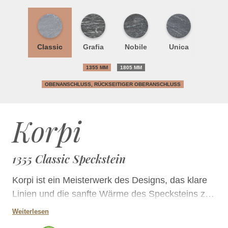
Classic
Grafia
Nobile
Unica
1355 MM
1805 MM
OBENANSCHLUSS, RÜCKSEITIGER OBERANSCHLUSS
Korpi
1355 Classic Speckstein
Korpi ist ein Meisterwerk des Designs, das klare
Linien und die sanfte Wärme des Specksteins zu
einem Kontrast vereint.
Weiterlesen