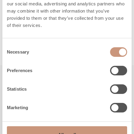
our social media, advertising and analytics partners who
optimale Verbrennung, niedrige
may combine it with other information that you’ve
Emissionen und hohe Effizienz.
provided to them or that they’ve collected from your use
Benutzerfreundlichkeit und
of their services.
Zuverlässigkeit stehen im
Vordergrund.
Consent
Necessary
Selection
Preferences
Besuchen Sie auch
Statistics
Marketing
NEUHEIT