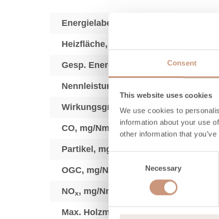
Energielabel
2
Heizfläche, m
Consent
Gesp. Energie, kWh
Nennleistung (min.max), kW
This website uses cookies
Wirkungsgrad, %
We use cookies to personalis
information about your use of
3
CO, mg/Nm
other information that you’ve
3
Partikel, mg/Nm
Consent
3
Necessary
Selection
OGC, mg/Nm
3
NO
, mg/Nm
x
Max. Holzmenge, kg