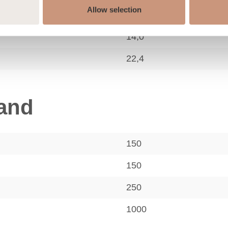
Allow selection
3,0
14,0
22,4
tand
150
150
250
1000