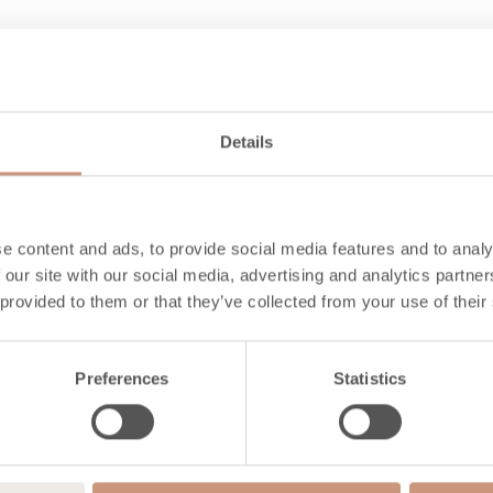
A+
30-50
Details
32,1
1,4
91
e content and ads, to provide social media features and to analy
 our site with our social media, advertising and analytics partn
1125
 provided to them or that they’ve collected from your use of their
32
Preferences
Statistics
80
148
8