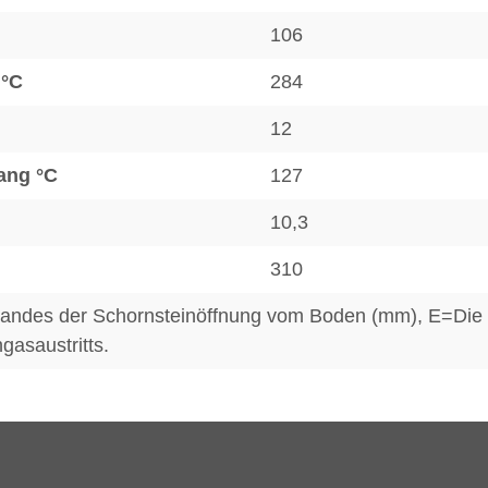
106
 °C
284
12
ang °C
127
10,3
310
ndes der Schornsteinöffnung vom Boden (mm), E=Die 
asaustritts.