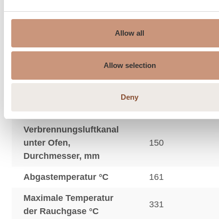
Allow all
Allow selection
Schornstein
Deny
175…210
Empfehlung, ø mm
Verbrennungsluftkanal
unter Ofen,
150
Durchmesser, mm
Abgastemperatur °C
161
Maximale Temperatur
331
der Rauchgase °C