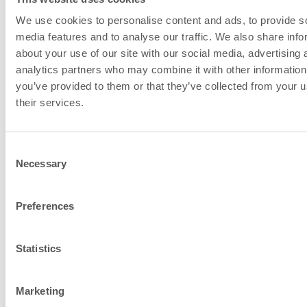
Sicherheitsabstand
We use cookies to personalise content and ads, to provide s
250
Oben
media features and to analyse our traffic. We also share info
about your use of our site with our social media, advertising 
Sicherheitsabstand
analytics partners who may combine it with other information
1000
Vorn (dP), mm
you’ve provided to them or that they’ve collected from your u
their services.
Schornsteinanschl
Consent
Necessary
Selection
und Verbrennungslu
Informationen
Preferences
Statistics
Marketing