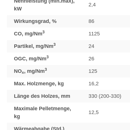
Nennleistung (min.max),
2,4
kW
Wirkungsgrad, %
86
3
CO, mg/Nm
1125
3
Partikel, mg/Nm
24
3
OGC, mg/Nm
26
3
NO
, mg/Nm
125
x
Max. Holzmenge, kg
16,2
Länge des Holzes, mm
330 (200-330)
Maximale Pelletmenge,
12,5
kg
Wärmeabgabe (Std.)