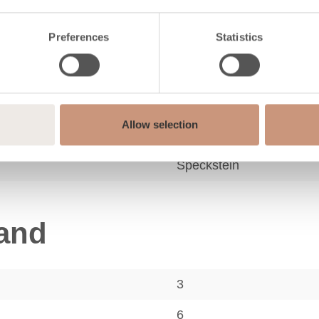
35
Preferences
Statistics
Allow selection
Rigata
Speckstein
tand
3
6