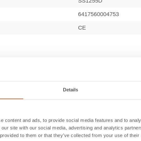
SS1255D
6417560004753
CE
4,5
Details
500
340
e content and ads, to provide social media features and to analy
600
 our site with our social media, advertising and analytics partn
61
 provided to them or that they’ve collected from your use of their