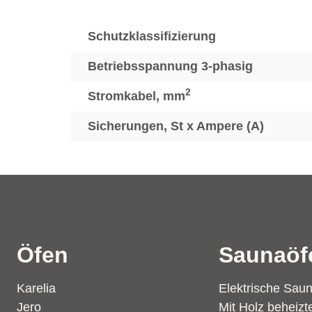
Schutzklassifizierung
Betriebsspannung 3-phasig
2
Stromkabel, mm
Sicherungen, St x Ampere (A)
Öfen
Saunaöf
Karelia
Elektrische Sau
Jero
Mit Holz beheiz