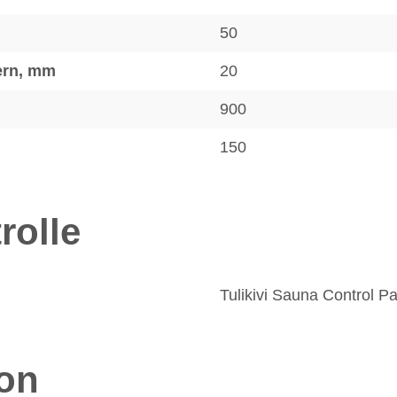
50
tern, mm
20
900
150
rolle
Tulikivi Sauna Control P
ion