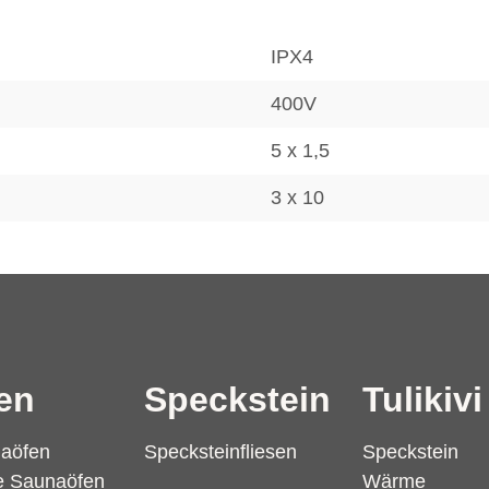
IPX4
400V
5 x 1,5
3 x 10
en
Speckstein
Tulikivi
naöfen
Specksteinfliesen
Speckstein
te Saunaöfen
Wärme