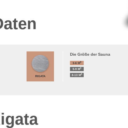
Daten
Die Größe der Sauna
3
3-6
M
3
5-9
M
3
8-13
M
RIGATA
igata