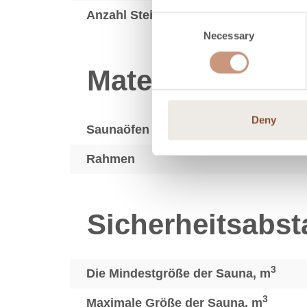
Anzahl Steine, kg Max.
Consent
Necessary
Selection
Materialien
Deny
Saunaöfen Oberfläche
Rahmen
Sicherheitsabs
3
Die Mindestgröße der Sauna, m
3
Maximale Größe der Sauna, m