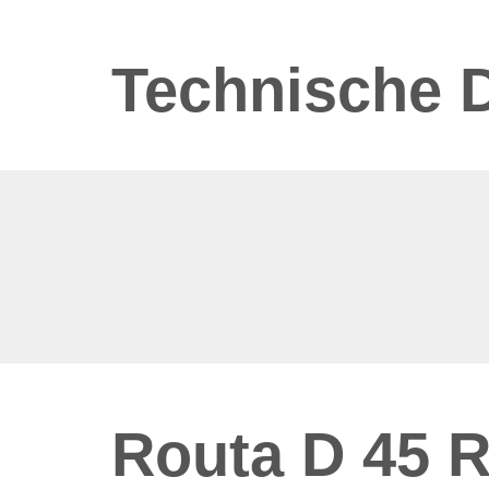
Technische 
Routa D 45 R