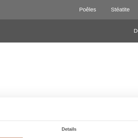
Poêles
Stéatite
D
1545 MM
1845 MM
2145 MM
Details
RACCORDEM