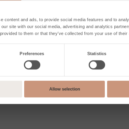
c
Grafia
Nobile
Unica
RACCORDEM
e content and ads, to provide social media features and to analy
 our site with our social media, advertising and analytics partn
 provided to them or that they’ve collected from your use of their
ite
Tulikivi
Preferences
Statistics
 stéatite
Stéatite
La chaleur
Groupe Tulikivi (Eng.)
Allow selection
Coordonnées du groupe
Photos et vidéos