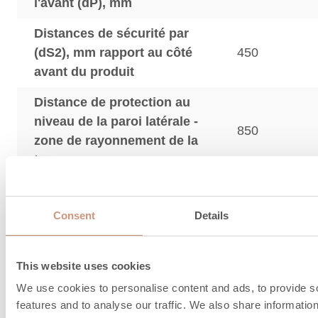
l'avant (dP), mm
Distances de sécurité par
(dS2), mm rapport au côté
450
avant du produit
Distance de protection au
niveau de la paroi latérale -
850
zone de rayonnement de la
trappe
La distance de sécurité pour le produit avec la pl
protection thermique est indiquée entre parenthè
Consent
Details
plaque de protection thermique est un accessoire.
This website uses cookies
Informations sur le
We use cookies to personalise content and ads, to provide s
features and to analyse our traffic. We also share informatio