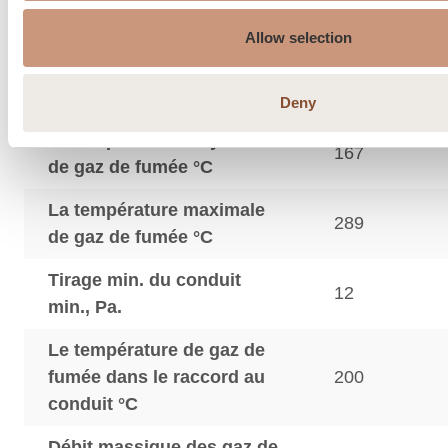
Recommandation de
150…210
cheminée, ø mm
Allow selection
Dimensions du raccord à
150
l’air frais par la dalle, ø mm
Deny
La température moyenne
167
de gaz de fumée °C
La température maximale
289
de gaz de fumée °C
Tirage min. du conduit
12
min., Pa.
Le température de gaz de
fumée dans le raccord au
200
conduit °C
Débit massique des gaz de