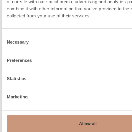
raccordement de la
of our site with our social media, advertising and analytics 
combine it with other information that you’ve provided to them
collected from your use of their services.
cheminée et l'air de
combustion
Consent
Necessary
Selection
Preferences
Statistics
Marketing
Allow all