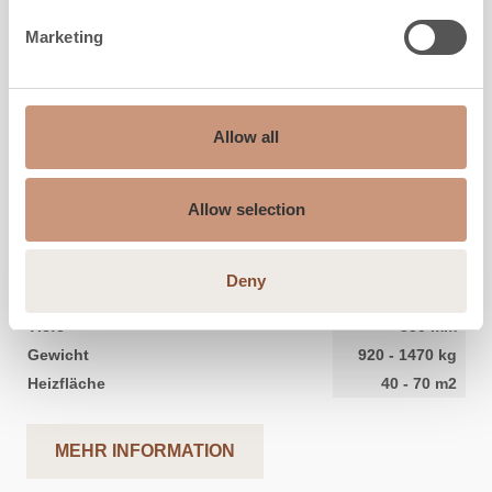
Marketing
Allow all
KARELIA
Raita S 2D
Allow selection
Höhe
1800
-
2100
mm
Deny
Breite
800
mm
Tiefe
550
mm
Gewicht
920
-
1470
kg
Heizfläche
40
-
70
m2
MEHR INFORMATION