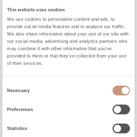
This website uses cookies
Höhe
1500
-
2100
mm
We use cookies to personalise content and ads, to
Breite
1100
mm
provide social media features and to analyse our traffic.
Tiefe
550
mm
We also share information about your use of our site with
Gewicht
1500
-
2180
kg
our social media, advertising and analytics partners who
Heizfläche
50
-
90
m2
may combine it with other information that you’ve
provided to them or that they’ve collected from your use
MEHR INFORMATION
of their services.
Consent
Necessary
Selection
Preferences
Statistics