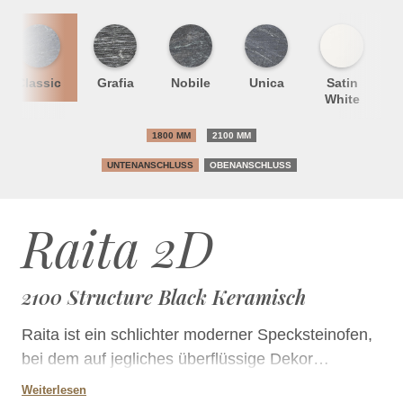
Classic
Grafia
Nobile
Unica
Satin
S
White
1800 MM
2100 MM
UNTENANSCHLUSS
OBENANSCHLUSS
Raita 2D
2100 Structure Black Keramisch
Raita ist ein schlichter moderner Specksteinofen,
bei dem auf jegliches überflüssige Dekor
verzichtet wurde. Für die Oberfläche des Ofens
Weiterlesen