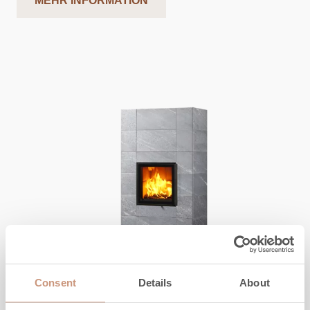
MEHR INFORMATION
KARELIA
Consent
Details
About
Raita Trio