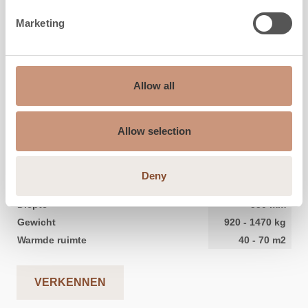
Marketing
Allow all
KARELIA
Raita S 2D
Allow selection
Hoogte
1800
-
2100
mm
Deny
Breedte
800
mm
Diepte
550
mm
Gewicht
920
-
1470
kg
Warmde ruimte
40
-
70
m2
VERKENNEN