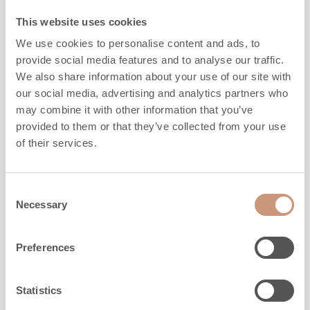
This website uses cookies
Hoogte
1500
-
2100
mm
We use cookies to personalise content and ads, to
Breedte
1100
mm
provide social media features and to analyse our traffic.
Diepte
550
mm
We also share information about your use of our site with
Gewicht
1500
-
2180
kg
our social media, advertising and analytics partners who
Warmde ruimte
50
-
90
m2
may combine it with other information that you’ve
provided to them or that they’ve collected from your use
VERKENNEN
of their services.
Consent
Necessary
Selection
Preferences
Statistics