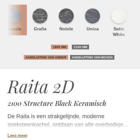
Classic
Grafia
Nobile
Unica
Satin
S
White
1800 MM
2100 MM
AANSLUITING VAN ONDER
AANSLUITING VAN BOVEN
Raita 2D
2100 Structure Black Keramisch
De Raita is een strakgelijnde, moderne
speksteenkachel, ontdaan van alle overbodige
franje. U kunt kiezen uit een kacheloppervlak van
Lees meer