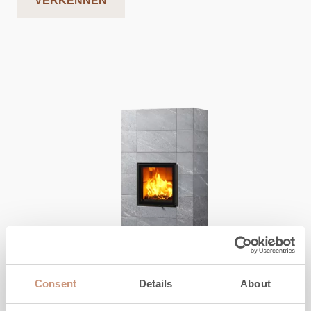
VERKENNEN
KARELIA
Consent
Details
About
Raita Trio