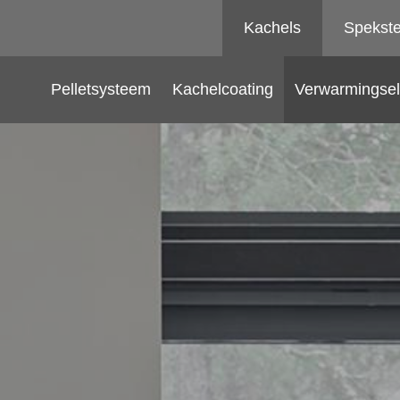
Kachels
Spekst
Pelletsysteem
Kachelcoating
Verwarmingse