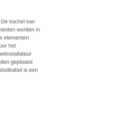
 De kachel kan
ementen worden in
De elementen
oor het
linstallateur
rden geplaatst
sluitkabel is een