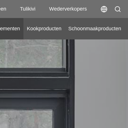
een
Tulikivi
Wederverkopers
lementen
Kookproducten
Schoonmaakproducten