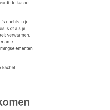
wordt de kachel
’s nachts in je
 is of als je
iteit verwarmen.
ngename
armingselementen
e kachel
rkomen