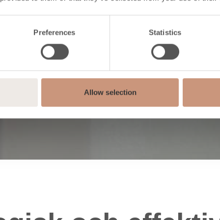
ad kan o
Preferences
Statistics
ed elmot
Allow selection