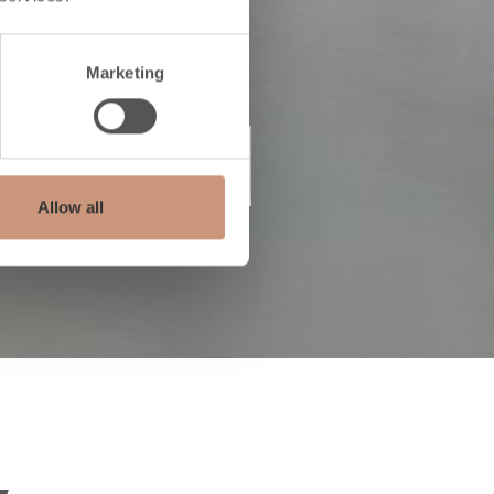
ckså
Marketing
stånd
Allow all