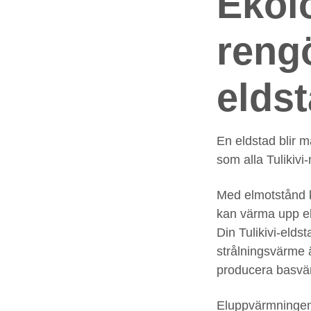
Ekolo
reng
elds
En eldstad blir m
som alla Tulikiv
Med elmotstånd k
kan värma upp eld
Din Tulikivi-elds
strålningsvärme 
producera basv
Eluppvärmningen 