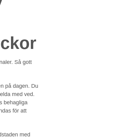
v
uckor
aler. Så gott
en på dagen. Du
t elda med ved.
ss behagliga
das för att
ldstaden med