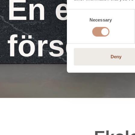
En eldst
Consent
Necessary
Selection
förses m
Deny