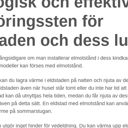
gisk och effekti
öringssten för
taden och dess l
ångsidigare om man installerar elmotstånd i dess kindkan
i-modeller kan förses med elmotstånd.
an du lagra värme i eldstaden på natten och njuta av d
staden även när huset står tomt eller du inte har tid at
tad kan då utnyttjas hela tiden, medan du får njuta av de
även på detta sätt. En eldstad med elmotstånd kan använ
ärme på sommarstugan.
utgör inget hinder för vedeldning. Du kan värma upp e