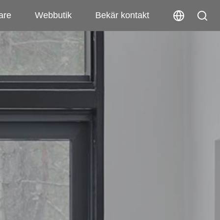
are
Webbutik
Bekär kontakt