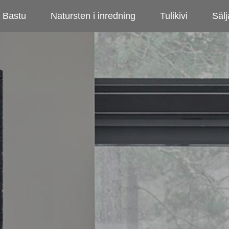
Bastu
Natursten i inredning
Tulikivi
Sälj