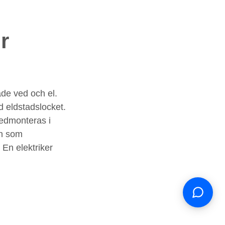
r
de ved och el.
d eldstadslocket.
nedmonteras i
en som
Support
S
 En elektriker
Hi there! How can we help you
today?