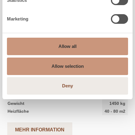
Statistics
Marketing
Allow all
KLASSISCHE
KTU1410/1
Allow selection
Höhe
1650
mm
Deny
Breite
1036
mm
Tiefe
739
mm
Gewicht
1450
kg
Heizfläche
40
-
80
m2
MEHR INFORMATION