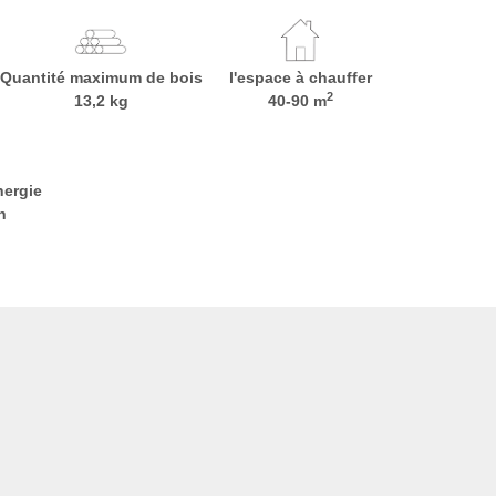
Quantité maximum de bois
l'espace à chauffer
2
13,2 kg
40-90 m
nergie
h