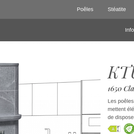
Poêles
Stéatite
Inf
KTU
1650 Cla
Les poêles
mettent él
de disposer