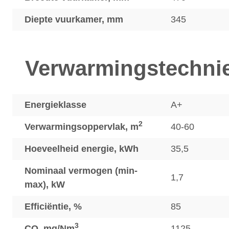
Diepte vuurkamer, mm
345
Verwarmingstechni
Energieklasse
A+
2
Verwarmingsoppervlak, m
40-60
Hoeveelheid energie, kWh
35,5
Nominaal vermogen (min-
1,7
max), kW
Efficiëntie, %
85
3
CO, mg/Nm
1125