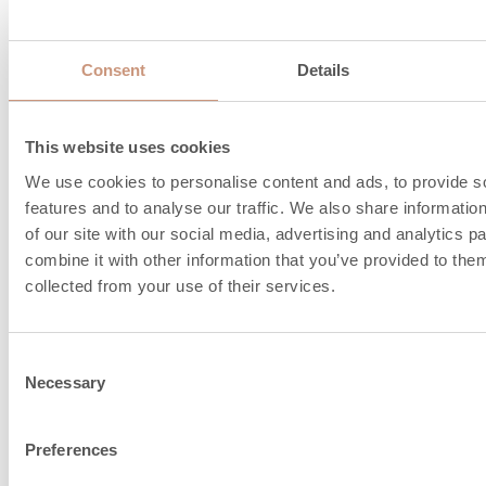
mm
Veiligheidsafstand voor niet-geïsoleerd product 
Consent
Details
tussen haakjes (XX mm)
This website uses cookies
schoorsteenaanslui
We use cookies to personalise content and ads, to provide s
features and to analyse our traffic. We also share informatio
en verbrandingsluc
of our site with our social media, advertising and analytics 
combine it with other information that you’ve provided to them
collected from your use of their services.
Consent
Necessary
Selection
Preferences