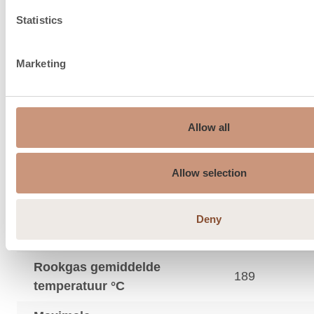
Statistics
Marketing
Schoorsteen aanbeveling,
150…210
ø mm
Bovenaansluiting, mm
150
Allow all
Maximaal gewicht van de
schoorsteen bij
550
Allow selection
bovenaansluiting, kg
Brandluchtaanzuiging
Deny
150
onder de vloer, ø mm
Rookgas gemiddelde
189
temperatuur °C