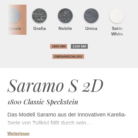
Classic
Grafia
Nobile
Unica
Satin
S
White
1800 MM
2100 MM
OBENANSCHLUSS
Saramo S 2D
1800 Classic Speckstein
Das Modell Saramo aus der innovativen Karelia-
Serie von Tulikivi fällt durch sein
unverwechselbares Design und den großen,
Weiterlesen