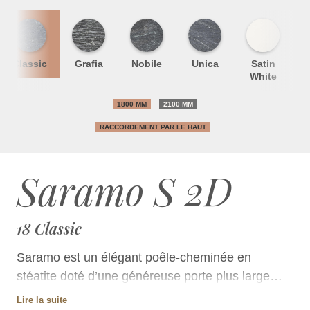
Classic
Grafia
Nobile
Unica
Satin
S
White
1800 MM
2100 MM
RACCORDEMENT PAR LE HAUT
Saramo S 2D
18 Classic
Saramo est un élégant poêle-cheminée en
stéatite doté d’une généreuse porte plus large
que haute. Cette porte est la plus large sur le
Lire la suite