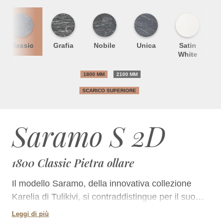
Classic
Grafia
Nobile
Unica
Satin
S
White
1800 MM
2100 MM
SCARICO SUPERIORE
Saramo S 2D
1800 Classic Pietra ollare
Il modello Saramo, della innovativa collezione
Karelia di Tulikivi, si contraddistingue per il suo
stile inconfondibile ed è caratterizzato da un
Leggi di più