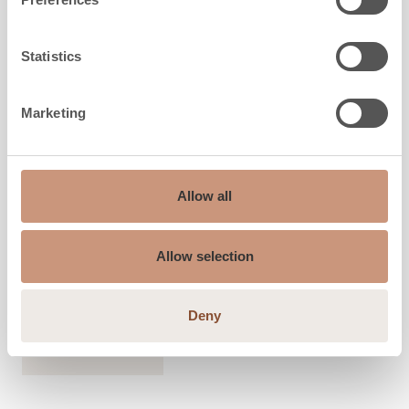
Statistics
LES CLASSIQUES
Marketing
TLU2000/93
Allow all
Hauteur
1650
-
1950
mm
Largeur
930
mm
Profondeur
750
mm
Allow selection
Poids
2120
-
2420
kg
l'espace à chauffer
40
-
100
m2
Deny
DÉCOUVREZ