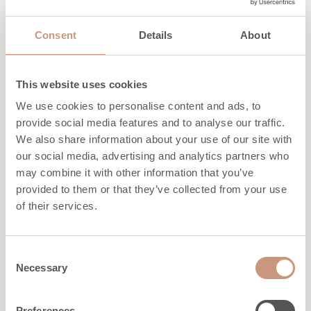
Hauteur
1650
-
1950
mm
Largeur
930
mm
Consent
Details
About
Profondeur
690
mm
Poids
1970
-
2270
kg
l'espace à chauffer
40
-
100
m2
This website uses cookies
We use cookies to personalise content and ads, to
provide social media features and to analyse our traffic.
DÉCOUVREZ
We also share information about your use of our site with
our social media, advertising and analytics partners who
may combine it with other information that you’ve
provided to them or that they’ve collected from your use
of their services.
Consent
Necessary
Selection
Preferences