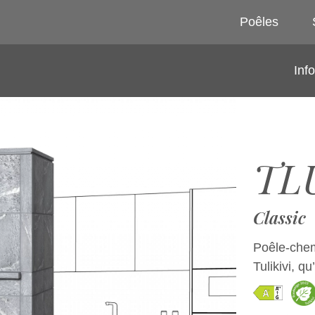
Poêles
Inf
TL
Classic
Poêle-chem
Tulikivi, qu