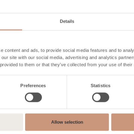
Hauteur
1680
mm
Largeur
1080
mm
Profondeur
900
mm
Details
Poids
2840
kg
l'espace à chauffer
50
-
120
m2
e content and ads, to provide social media features and to analy
DÉCOUVREZ
 our site with our social media, advertising and analytics partn
 provided to them or that they’ve collected from your use of their
Preferences
Statistics
Allow selection