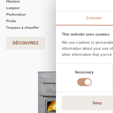
Hauteur
1680
mm
Largeur
1080
mm
Profondeur
840
mm
Consent
Poids
2600
kg
l'espace à chauffer
50
-
120
m2
This website uses cookies
We use cookies to personalis
DÉCOUVREZ
information about your use of
other information that you’ve
Consent
Necessary
Selection
Deny