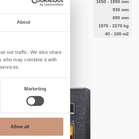
Hauteur
1650
-
1950
mm
Largeur
930
mm
Profondeur
690
mm
About
Poids
1970
-
2270
kg
l'espace à chauffer
40
-
100
m2
se our traffic. We also share
DÉCOUVREZ
ers who may combine it with
 services.
Marketing
Allow all