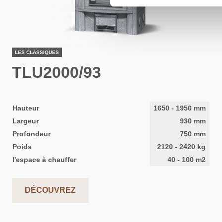
LES CLASSIQUES
TLU2000/93
Hauteur
1650
-
1950
mm
Largeur
930
mm
Profondeur
750
mm
Poids
2120
-
2420
kg
l'espace à chauffer
40
-
100
m2
DÉCOUVREZ