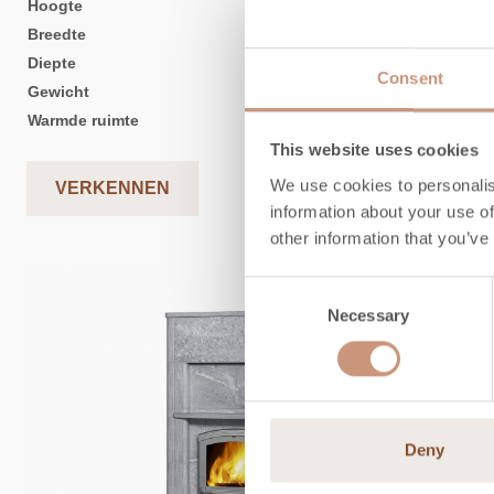
Hoogte
1680
mm
Breedte
1080
mm
Diepte
840
mm
Consent
Gewicht
2600
kg
Warmde ruimte
50
-
120
m2
This website uses cookies
We use cookies to personalis
VERKENNEN
information about your use of
other information that you’ve
Consent
Necessary
Selection
Deny