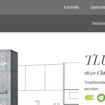
Kachels
Spekst
Techni
TL
1650 Cla
Traditione
worden.