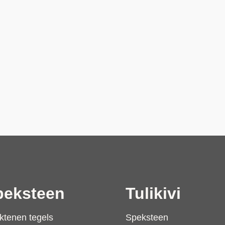
peksteen
Tulikivi
ktenen tegels
Speksteen