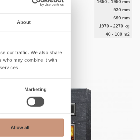
Hoogte
1650
-
1950
mm
Breedte
930
mm
Diepte
690
mm
About
Gewicht
1970
-
2270
kg
Warmde ruimte
40
-
100
m2
se our traffic. We also share
VERKENNEN
ers who may combine it with
 services.
Marketing
Allow all