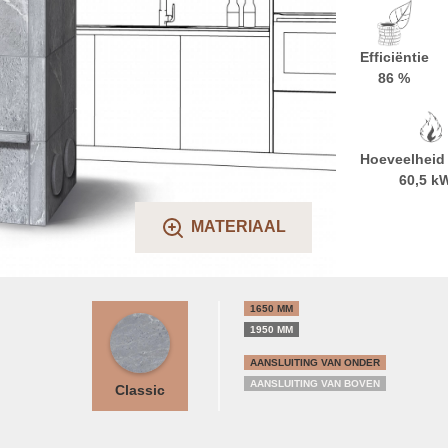
Efficiëntie
86 %
Hoeveelheid
60,5 k
MATERIAAL
1650 MM
1950 MM
AANSLUITING VAN ONDER
AANSLUITING VAN BOVEN
Classic