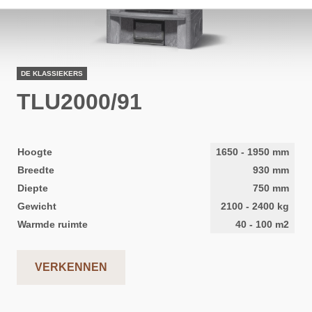
DE KLASSIEKERS
TLU2000/91
Hoogte
1650
-
1950
mm
Breedte
930
mm
Diepte
750
mm
Gewicht
2100
-
2400
kg
Warmde ruimte
40
-
100
m2
VERKENNEN