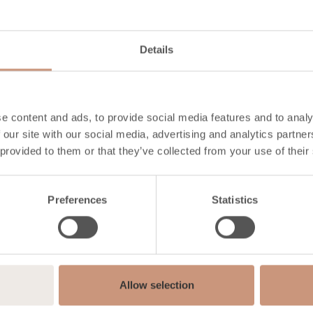
Hoogte
1680
mm
Breedte
1080
mm
Diepte
900
mm
Details
Gewicht
2840
kg
Warmde ruimte
50
-
120
m2
e content and ads, to provide social media features and to analy
VERKENNEN
 our site with our social media, advertising and analytics partn
 provided to them or that they’ve collected from your use of their
Preferences
Statistics
Allow selection