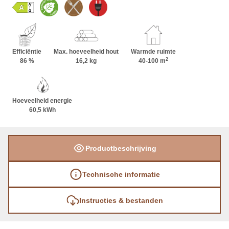
oven combineert met een comfortabele haard.
Ongeveer 2000 kg speksteen slaat de warmte
effectief op.
Efficiëntie
Max. hoeveelheid hout
Warmde ruimte
2
86 %
16,2 kg
40-100 m
Hoeveelheid energie
60,5 kWh
Productbeschrijving
Technische informatie
Instructies & bestanden