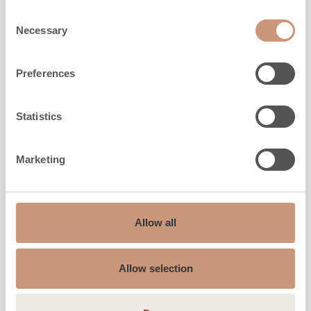
Consent
Necessary
Selection
Preferences
Statistics
Marketing
Allow all
DE KLASSIEKERS
TLU2000/92
Allow selection
Hoogte
1650
-
1950
mm