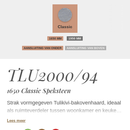
Classic
1650 MM
1950 MM
AANSLUITING VAN ONDER
AANSLUITING VAN BOVEN
TLU2000/94
1650 Classic Speksteen
Strak vormgegeven Tulikivi-bakovenhaard, ideaal
als ruimteverdeler tussen woonkamer en keuken.
Bij dit model bevindt de ovendeur zich aan de
Lees meer
achterzijde. Compact model dat een uitstekende