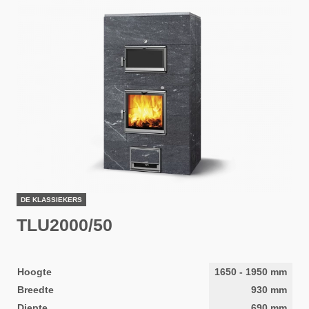
DE KLASSIEKERS
TLU2000/50
Hoogte
1650
-
1950
mm
Breedte
930
mm
Diepte
690
mm