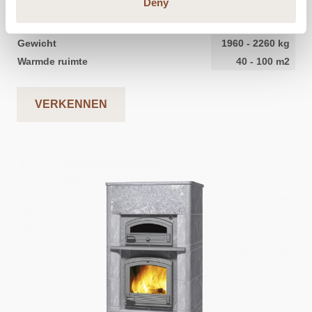
Deny
Breedte
930
mm
Diepte
690
mm
Gewicht
1960
-
2260
kg
Warmde ruimte
40
-
100
m2
VERKENNEN