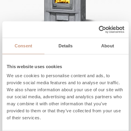
DE KLASSIEKERS
TLU2000/93
Consent
Details
About
This website uses cookies
Hoogte
1650
-
1950
mm
Breedte
930
mm
We use cookies to personalise content and ads, to
Diepte
750
mm
provide social media features and to analyse our traffic.
Gewicht
2120
-
2420
kg
We also share information about your use of our site with
our social media, advertising and analytics partners who
Warmde ruimte
40
-
100
m2
may combine it with other information that you’ve
provided to them or that they’ve collected from your use
VERKENNEN
of their services.