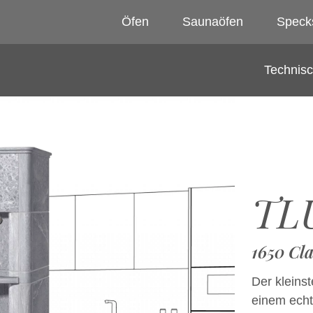
Öfen
Saunaöfen
Speck
Technis
TL
1650 Cla
Der kleins
einem echt