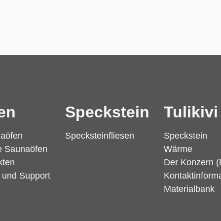
en
Speckstein
Tulikivi
naöfen
Specksteinfliesen
Speckstein
te Saunaöfen
Wärme
kten
Der Konzern (
n und Support
Kontaktinform
Materialbank