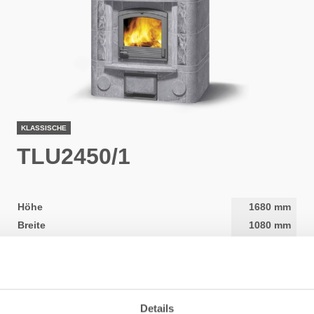
KLASSISCHE
TLU2450/1
Höhe
1680
mm
Breite
1080
mm
Tiefe
900
mm
Gewicht
2840
kg
Heizfläche
50
-
120
m2
Details