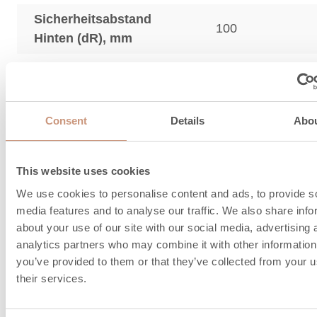
Sicherheitsabstand
100
Hinten (dR), mm
Sicherheitsabstand
200
Seitlich (dS), mm
Sicherheitsabstand
Consent
Details
Abo
250
Oben
Sicherheitsabstand
This website uses cookies
1000
Vorn (dP), mm
We use cookies to personalise content and ads, to provide s
media features and to analyse our traffic. We also share info
about your use of our site with our social media, advertising 
Schornsteinanschl
analytics partners who may combine it with other information
you’ve provided to them or that they’ve collected from your u
their services.
und Verbrennungslu