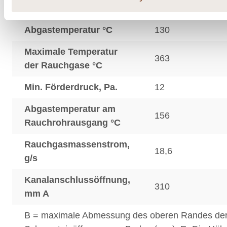
Durchmesser, mm
Abgastemperatur °C
130
Maximale Temperatur
363
der Rauchgase °C
Min. Förderdruck, Pa.
12
Abgastemperatur am
156
Rauchrohrausgang °C
Rauchgasmassenstrom,
18,6
g/s
Kanalanschlussöffnung,
310
mm A
B = maximale Abmessung des oberen Randes de