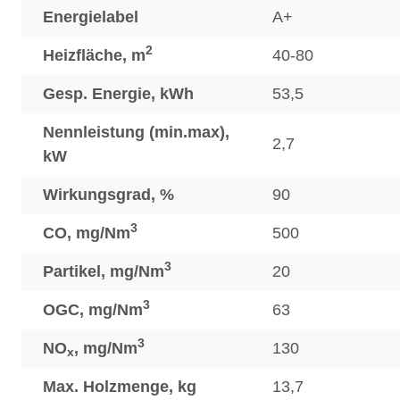
Energielabel
A+
2
Heizfläche, m
40-80
Gesp. Energie, kWh
53,5
Nennleistung (min.max),
2,7
kW
Wirkungsgrad, %
90
3
CO, mg/Nm
500
3
Partikel, mg/Nm
20
3
OGC, mg/Nm
63
3
NO
, mg/Nm
130
x
Max. Holzmenge, kg
13,7