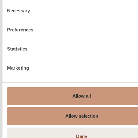
Informationen
Consent
Necessary
Selection
Preferences
Statistics
Marketing
Allow all
Schornstein
175…210
Empfehlung, ø mm
Allow selection
Verbrennungsluftkanal
unter Ofen,
150
Deny