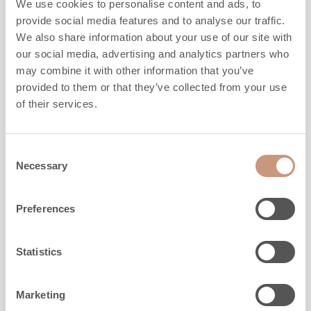
We use cookies to personalise content and ads, to
provide social media features and to analyse our traffic.
We also share information about your use of our site with
our social media, advertising and analytics partners who
may combine it with other information that you’ve
provided to them or that they’ve collected from your use
of their services.
LES CLASSIQUES
Consent
TTU2700/75 XL
Necessary
Selection
Preferences
Hauteur
2130
mm
Largeur
1020
mm
Profondeur
750
mm
Statistics
Poids
2890
kg
l'espace à chauffer
60
-
130
m2
Marketing