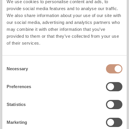
We use cookies to personalise content and ads, to
provide social media features and to analyse our traffic.
We also share information about your use of our site with
our social media, advertising and analytics partners who
may combine it with other information that you’ve
provided to them or that they’ve collected from your use
of their services.
LES CLASSIQUES
Consent
TTU2700/75 XL
Necessary
Selection
Preferences
Hauteur
2130
mm
Largeur
1020
mm
Profondeur
750
mm
Statistics
Poids
2890
kg
l'espace à chauffer
60
-
130
m2
Marketing