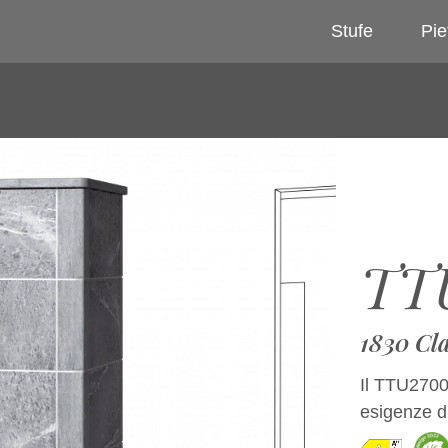
Stufe
Pie
TT
1830 Cla
Il TTU2700/
esigenze d