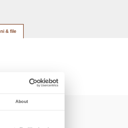
ni & file
About