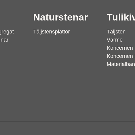
Naturstenar
Tuliki
gregat
Täljstensplattor
Täljsten
gnar
Värme
Koncernen
Koncernen 
Materialba