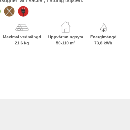
sugnen är i vacker, naturlig täljsten.
Maximal vedmängd
Uppvärmningsyta
Energimängd
2
21,6 kg
50-110 m
73,8 kWh