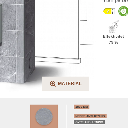
Ytan på bra
Effektivitet
79 %
MATERIAL
1830 MM
NEDRE ANSLUTNING
ÖVRE ANSLUTNING