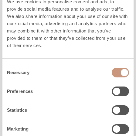
We use cookies to personalise content and ads, to
provide social media features and to analyse our traffic.
We also share information about your use of our site with
our social media, advertising and analytics partners who
may combine it with other information that you’ve
provided to them or that they’ve collected from your use
of their services.
CLASSICI
Consent
TTU2700/75 XL
Necessary
Selection
Preferences
Altezza
2130
mm
Larghezza
1020
mm
Profondità
750
mm
Statistics
Peso
2890
kg
Superficie di riscaldamento
60
-
130
m2
Marketing