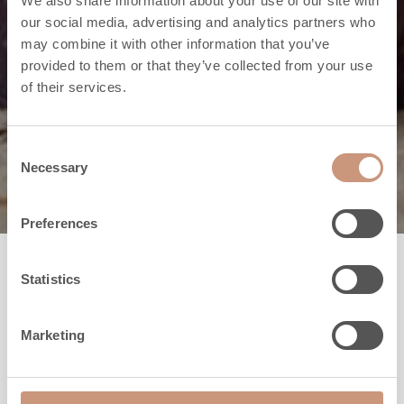
We also share information about your use of our site with
our social media, advertising and analytics partners who
may combine it with other information that you’ve
Stufe ad accumulo termico
provided to them or that they’ve collected from your use
of their services.
10 motivi per
scegliere Tulikivi
Consent
Necessary
Selection
Preferences
Statistics
Tulikivi è un pioniere tecnologico del settore del
calore. Siamo sempre alla ricerca della qualità
Marketing
utilizzando la migliore pietra ollare unita alla
tecnologia più avanzata e come obiettivo abbiamo
il bene del cliente con una particolare attenzione