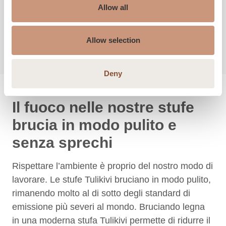
verso all’ambiente. Siamo i primi nel nostro
Allow all
settore ad aver analizzato l’impronta di carbonio
delle nostre stufe.
Allow selection
Deny
Il fuoco nelle nostre stufe
brucia in modo pulito e
senza sprechi
Rispettare l’ambiente è proprio del nostro modo di
lavorare. Le stufe Tulikivi bruciano in modo pulito,
rimanendo molto al di sotto degli standard di
emissione più severi al mondo. Bruciando legna
in una moderna stufa Tulikivi permette di ridurre il