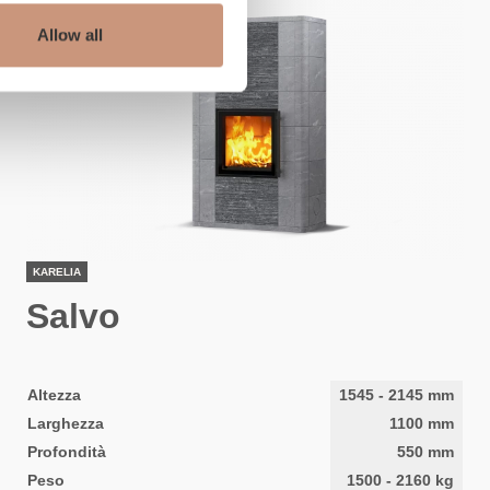
Allow all
KARELIA
Salvo
Altezza
1545
-
2145
mm
Larghezza
1100
mm
Profondità
550
mm
Peso
1500
-
2160
kg