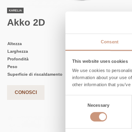
KARELIA
Akko 2D
Consent
Altezza
1935
-
2235
mm
Larghezza
1100
mm
Profondità
550
mm
This website uses cookies
Peso
1860
-
2300
kg
We use cookies to personalis
Superficie di riscaldamento
55
-
80
m2
information about your use of
other information that you’ve
CONOSCI
Consent
Necessary
Selection