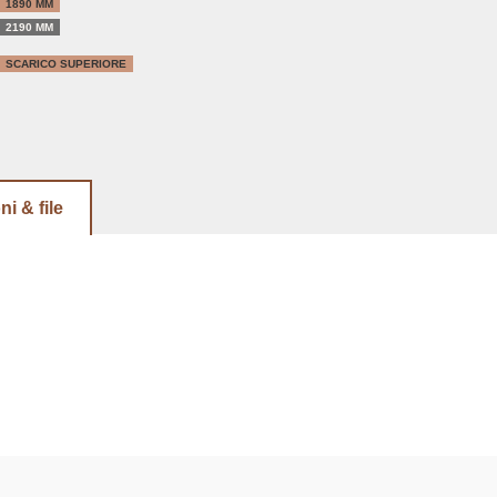
1890 MM
2190 MM
SCARICO SUPERIORE
ni & file