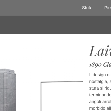
Stufe
Pie
Lai
1890 Cla
Il design d
nostalgia, 
stufa si ri
terminando 
angoli arr
morbido all