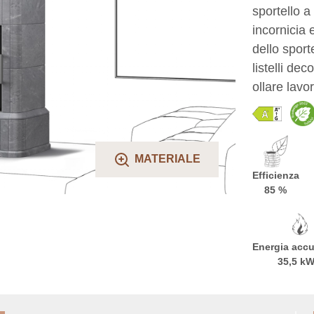
sportello a
incornicia 
dello sport
listelli dec
ollare lavor
MATERIALE
Efficienza
85 %
Energia acc
35,5 k