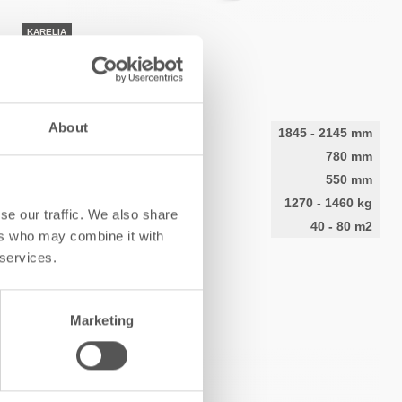
KARELIA
Salvo S 2D
About
Altezza
1845
-
2145
mm
Larghezza
780
mm
Profondità
550
mm
Peso
1270
-
1460
kg
se our traffic. We also share
Superficie di riscaldamento
40
-
80
m2
ers who may combine it with
 services.
CONOSCI
Marketing