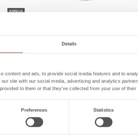
KARELIA
Akko
Details
Altezza
1635
-
2235
mm
Larghezza
1100
mm
Profondità
550
mm
Peso
1660
-
2320
kg
e content and ads, to provide social media features and to analy
Superficie di riscaldamento
50
-
90
m2
 our site with our social media, advertising and analytics partn
 provided to them or that they’ve collected from your use of their
CONOSCI
Preferences
Statistics