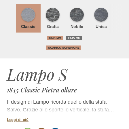
Classic
Grafia
Nobile
Unica
1845 MM
2145 MM
SCARICO SUPERIORE
Lampo S
1845 Classic Pietra ollare
Il design di Lampo ricorda quello della stufa
Salvo. Grazie allo sportello verticale, la stufa
acquista un carattere fortemente moderno. Gli
Leggi di più
angoli arrotondati e la ritmica creata dalle