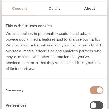
Consent
Details
About
This website uses cookies
We use cookies to personalise content and ads, to
provide social media features and to analyse our traffic.
We also share information about your use of our site with
our social media, advertising and analytics partners who
may combine it with other information that you’ve
provided to them or that they’ve collected from your use
of their services.
KARELIA
Consent
Salvo S 2D
Necessary
Selection
Preferences
Altezza
1845
-
2145
mm