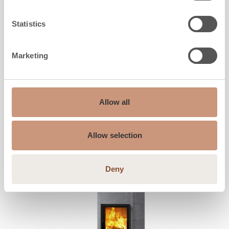
Larghezza
780
mm
Profondità
550
mm
Statistics
Peso
1270
-
1460
kg
Superficie di riscaldamento
40
-
80
m2
Marketing
CONOSCI
Allow all
Allow selection
Deny