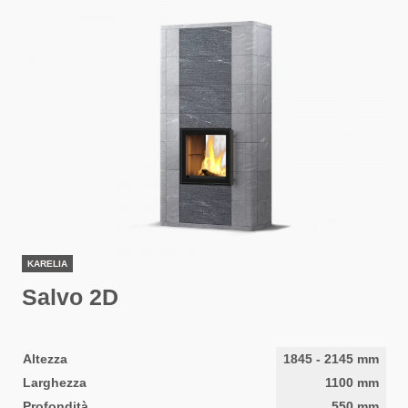
KARELIA
Salvo 2D
Altezza
1845
-
2145
mm
Larghezza
1100
mm
Profondità
550
mm