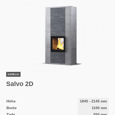
KARELIA
Salvo 2D
Höhe
1845
-
2145
mm
Breite
1100
mm
Tiefe
550
mm