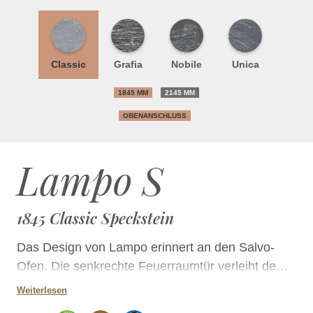
Classic
Grafia
Nobile
Unica
1845 MM
2145 MM
OBENANSCHLUSS
Lampo S
1845 Classic Speckstein
Das Design von Lampo erinnert an den Salvo-
Ofen. Die senkrechte Feuerraumtür verleiht dem
Ofen einen modernen Anstrich. Die abgerundeten
Weiterlesen
Kanten und der Rhythmus der unterschiedlich