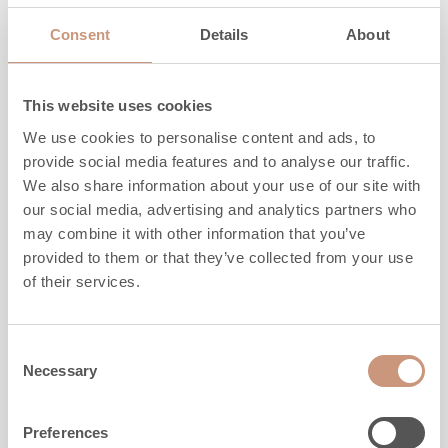
Consent
Details
About
This website uses cookies
We use cookies to personalise content and ads, to
provide social media features and to analyse our traffic.
We also share information about your use of our site with
our social media, advertising and analytics partners who
may combine it with other information that you’ve
provided to them or that they’ve collected from your use
of their services.
KARELIA
Consent
Salvo S
Necessary
Selection
Preferences
Hoogte
1845
-
2145
mm