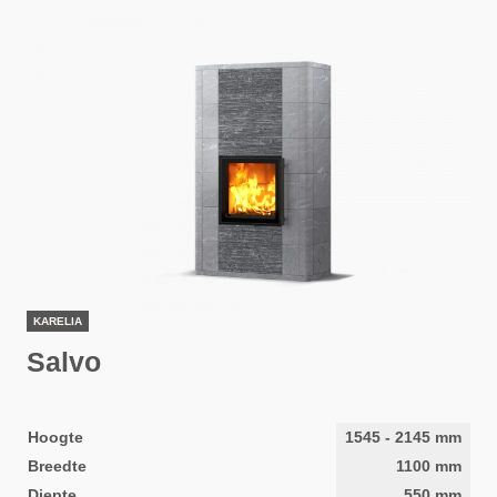
KARELIA
Salvo
Hoogte
1545
-
2145
mm
Breedte
1100
mm
Diepte
550
mm