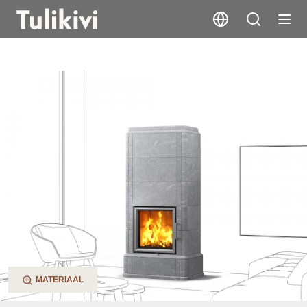
Laivo S
MATERIAAL