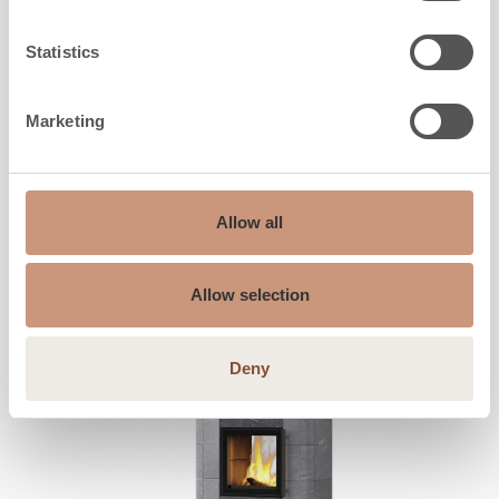
Breedte
780
mm
Diepte
550
mm
Statistics
Gewicht
1320
-
1570
kg
Warmde ruimte
40
-
70
m2
Marketing
VERKENNEN
Allow all
Allow selection
Deny