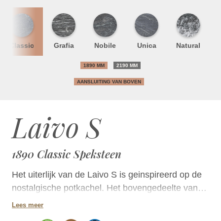
Classic
Grafia
Nobile
Unica
Natural
1890 MM
2190 MM
AANSLUITING VAN BOVEN
Laivo S
1890 Classic Speksteen
Het uiterlijk van de Laivo S is geinspireerd op de
nostalgische potkachel. Het bovengedeelte van
de kachel versmalt in een hoekige sierlijst. De
Lees meer
afgeronde hoeken en de uitstekende voet geven