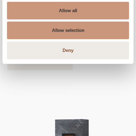
Allow all
Höhe
1800
-
2100
mm
Breite
650
mm
Tiefe
550
mm
Allow selection
Gewicht
780
-
1320
kg
Heizfläche
30
-
80
m2
Deny
MEHR INFORMATION