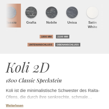
Classic
Grafia
Nobile
Unica
Satin
S
White
1800 MM
2100 MM
UNTENANSCHLUSS
OBENANSCHLUSS
Koli 2D
1800 Classic Speckstein
Koli ist die minimalistische Schwester des Raita-
Ofens, die durch ihre senkrechte, schmale
Feuerraumtür auffällt. Die klare Plattenteilung, die
Weiterlesen