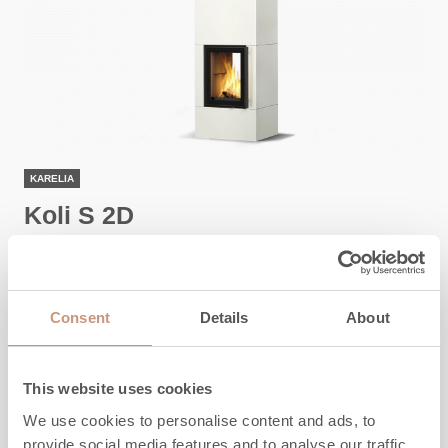
KARELIA
Koli S 2D
Höhe
1800
-
2100
mm
Breite
650
mm
Consent
Details
About
Tiefe
550
mm
Gewicht
780
-
1270
kg
Heizfläche
50
-
80
m2
This website uses cookies
We use cookies to personalise content and ads, to
provide social media features and to analyse our traffic.