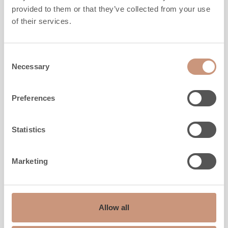
TTU2700/8
provided to them or that they’ve collected from your use
of their services.
Hoogte
1830
mm
Consent
Breedte
1020
mm
Necessary
Selection
Diepte
750
mm
Gewicht
2580
kg
Warmde ruimte
50
-
110
m2
Preferences
VERKENNEN
Statistics
Marketing
Allow all