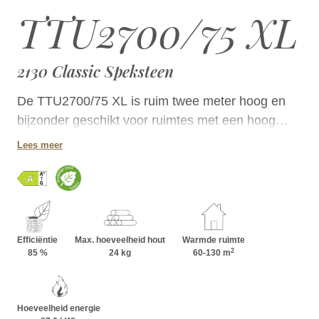
TTU2700/75 XL
2130 Classic Speksteen
De TTU2700/75 XL is ruim twee meter hoog en
bijzonder geschikt voor ruimtes met een hoog
plafond. Hij heeft een bakoven die direct kan
Lees meer
worden verwarmd. Dankzij de enkele
vuurhaarddeur kan hij dicht bij een muur worden
geplaatst.
Efficiëntie
Max. hoeveelheid hout
Warmde ruimte
2
85 %
24 kg
60-130 m
Hoeveelheid energie