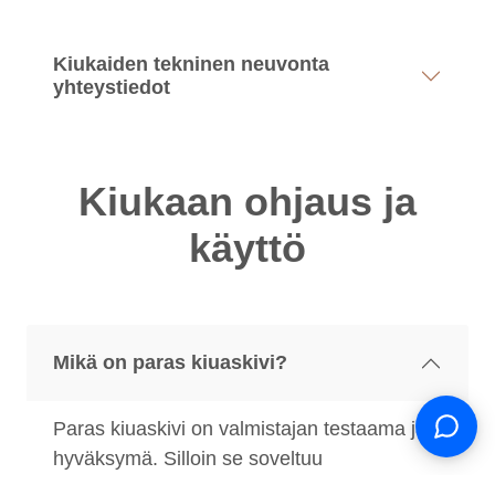
Kiukaiden tekninen neuvonta
yhteystiedot
Kiukaan ohjaus ja
käyttö
Support
S
Hi there! How can we help you
Mikä on paras kiuaskivi?
today?
Paras kiuaskivi on valmistajan testaama ja
hyväksymä. Silloin se soveltuu
kiuaskäyttöön. Suosittelemme kiuaskivien