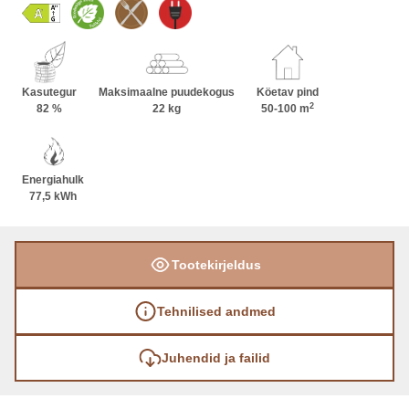
köögi poolel ja kolde suur etteulatuv uks avaneb
elutuppa.
Kasutegur
Maksimaalne puudekogus
Köetav pind
2
82 %
22 kg
50-100 m
Energiahulk
77,5 kWh
Tootekirjeldus
Tehnilised andmed
Juhendid ja failid