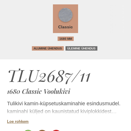
Classic
1680 MM
ALUMINE ÜHENDUS
ÜLEMINE ÜHENDUS
TLU2687/11
1680 Classic Voolukivi
Tulikivi kamin-küpsetuskaminahie esindusmudel.
kaminahi küljed on kaunistatud kiviplokkidest
pinnaga. Tulikivi kamin-küpsetusahi toimib osavalt
Loe rohkem
vastavalt ruumi tingimustele. Küpsetusahi on