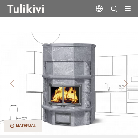
TLU2687/11
Previous
Next
MATERJAL