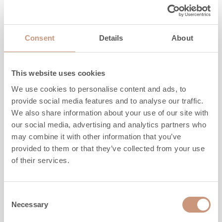
Consent
Details
About
This website uses cookies
CLASSIC
We use cookies to personalise content and ads, to
TLU2637/11
provide social media features and to analyse our traffic.
We also share information about your use of our site with
our social media, advertising and analytics partners who
Kõrgus
1680
mm
may combine it with other information that you’ve
Laius
1080
mm
provided to them or that they’ve collected from your use
Sügavus
830
mm
of their services.
Mass
2530
kg
Köetav pind
50
-
100
m2
Consent
Necessary
Selection
TUTVU