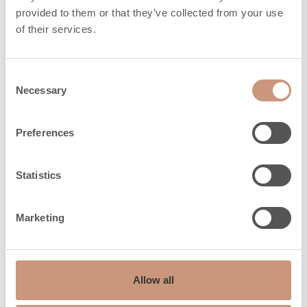
provided to them or that they’ve collected from your use
of their services.
Consent
Necessary
Selection
Preferences
Statistics
Nyt voit oppia valmistamaan myös omat
Marketing
eväskukkosi helposti kotona. Ota kukkomestari
Mika Karhisen ja Marttojen opit haltuun.
Katso
täydellinen resepti ja valmistusohjeet.
Allow all