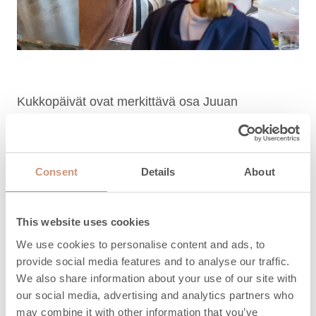
Kukkopäivät ovat merkittävä osa Juuan
paikalliskulttuuria. Kukko tehdään perinteisesti
leivinuunissa pitkään hauduttamalla miedolla
lämmöllä. Tämä perinneherkku vaatii tasaisen ja
Consent
Details
About
pitkän haudutusajan; mihin Tulikiven vuolukivinen
leivinuuni on omiaan. Kukkopäivillä valmistettiin
myös jättikokoinen kukko, joka toi tapahtumalle
This website uses cookies
näyttävän huipennuksen.
We use cookies to personalise content and ads, to
provide social media features and to analyse our traffic.
We also share information about your use of our site with
our social media, advertising and analytics partners who
may combine it with other information that you’ve